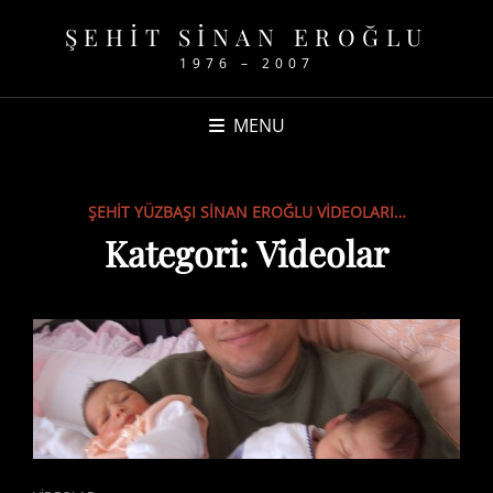
ŞEHIT SINAN EROĞLU
1976 – 2007
MENU
ŞEHIT YÜZBAŞI SINAN EROĞLU VIDEOLARI…
Kategori:
Videolar