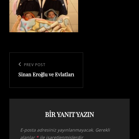
Yazı
gezinmesi
Previous
PREV POST
Sinan Eroğlu ve Evlatları
Post
BIR YANIT YAZIN
E-posta adresiniz yayınlanmayacak.
Gerekli
alanlar
*
ile işaretlenmişlerdir