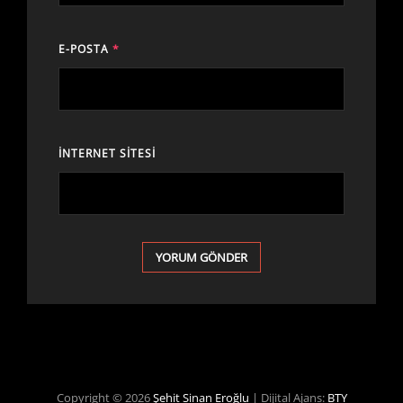
E-POSTA
*
İNTERNET SITESI
Copyright © 2026
Şehit Sinan Eroğlu
| Dijital Ajans:
BTY