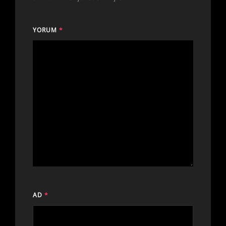
YORUM
*
AD
*